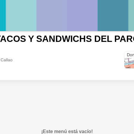
TACOS Y SANDWICHS DEL PA
Bel
Don
 Callao
¡Este menú está vacío!