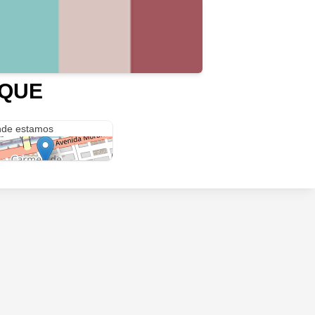
RQUE
aunde 299
de estamos