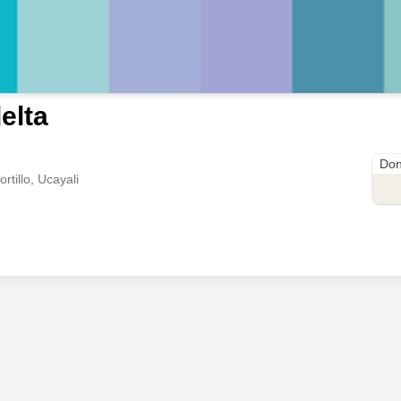
elta
jr p
Don
rtillo, Ucayali