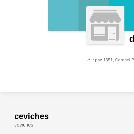
d
📍
jr paz 1351, Coronel Po
ceviches
ceviches