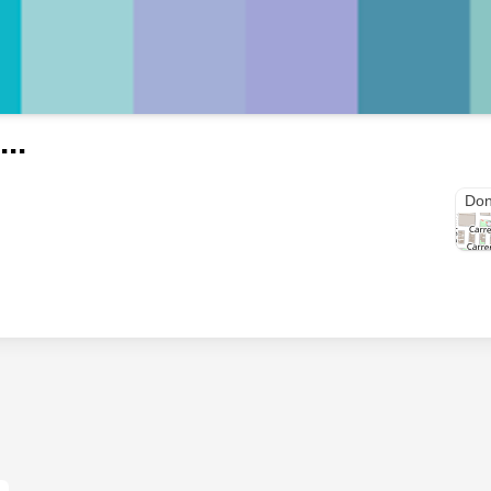
...
Call
Don