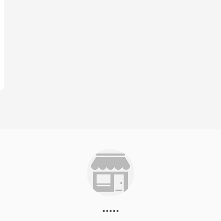
.....