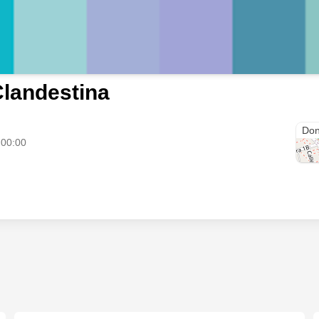
landestina
Carr
Don
 00:00