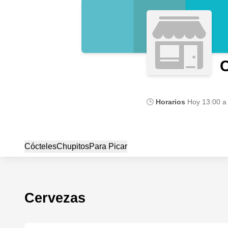
C
🕒
Horarios
Hoy
13:00 a
Cócteles
Chupitos
Para Picar
Cervezas