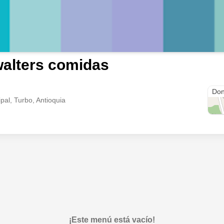
alters comidas
curr
Don
ipal, Turbo, Antioquia
¡Este menú está vacío!