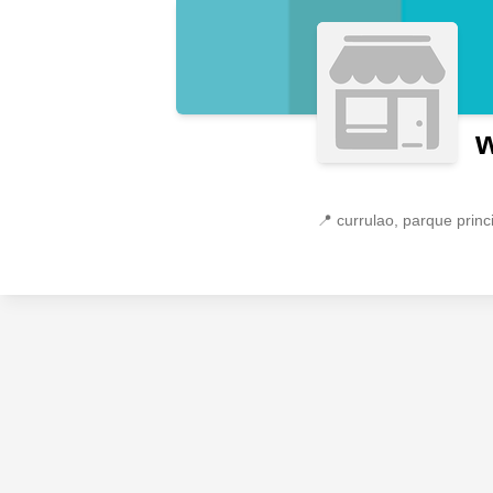
w
📍
currulao, parque princ