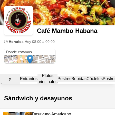
Café Mambo Habana
🕒
Horarios
Hoy
08:00 a 00:00
433 Av. Bélgica
Donde estamos
Sándwich
Platos
y
Entrantes
Postres
Bebidas
Cócteles
Postre
principales
desayunos
Sándwich y desayunos
Desayuno Americano