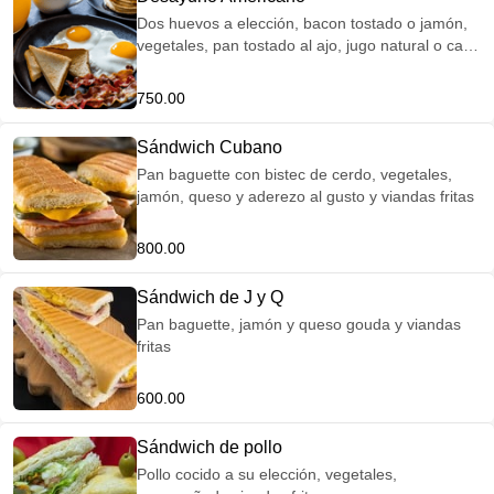
Dos huevos a elección, bacon tostado o jamón,
vegetales, pan tostado al ajo, jugo natural o café
a elección
750.00
Sándwich Cubano
Pan baguette con bistec de cerdo, vegetales,
jamón, queso y aderezo al gusto y viandas fritas
800.00
Sándwich de J y Q
Pan baguette, jamón y queso gouda y viandas
fritas
600.00
Sándwich de pollo
Pollo cocido a su elección, vegetales,