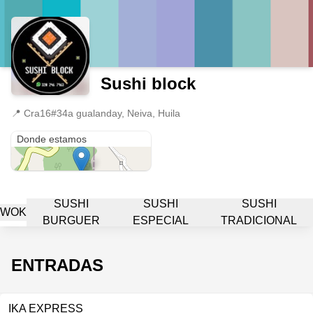
Sushi block
📍
Cra16#34a gualanday, Neiva, Huila
Cra16#34a gualanday
Donde estamos
SUSHI
SUSHI
SUSHI
WOK
BURGUER
ESPECIAL
TRADICIONAL
ENTRADAS
IKA EXPRESS