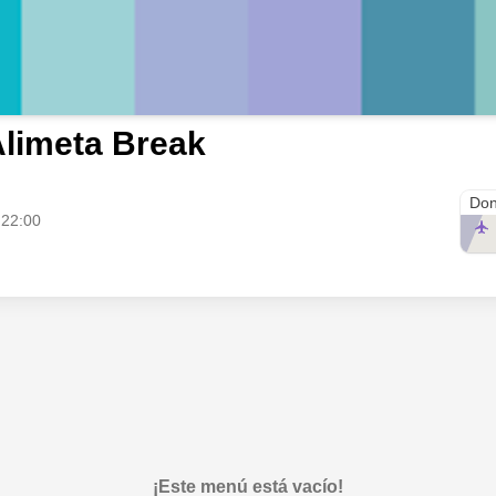
limeta Break
Aero
Don
 22:00
¡Este menú está vacío!