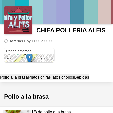
CHIFA POLLERIA ALFIS
🕒
Horarios
Hoy
11:00 a 00:00
San Juan de Miraflores
Donde estamos
Pollo a la brasa
Platos chifa
Platos criollos
Bebidas
Pollo a la brasa
1/8 de pollo a la brasa