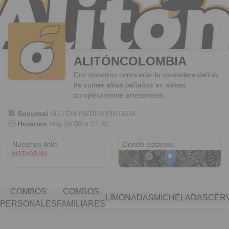
ALITÓNCOLOMBIA
Con nosotros conocerás la verdadera delicia
de comer alitas bañadas en salsas
completamente artesanales.
🏢
Sucursal
ALITÓN PIEDRA PINTADA
🕒
Horarios
Hoy
16:00 a 22:30
CARRERA 5 # 44a 42
Nuestros links
Donde estamos
INSTAGRAM
COMBOS
COMBOS
LIMONADAS
MICHELADAS
CER
PERSONALES
FAMILIARES