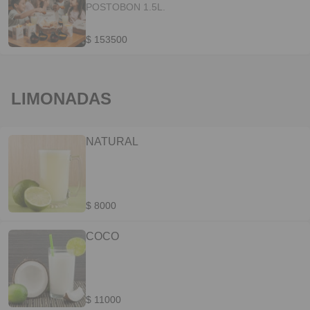
POSTOBON 1.5L.
$ 153500
LIMONADAS
NATURAL
$ 8000
COCO
$ 11000