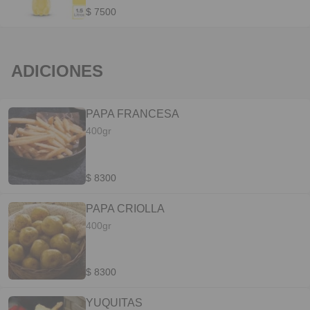
$ 7500
ADICIONES
PAPA FRANCESA
400gr
$ 8300
PAPA CRIOLLA
400gr
$ 8300
YUQUITAS