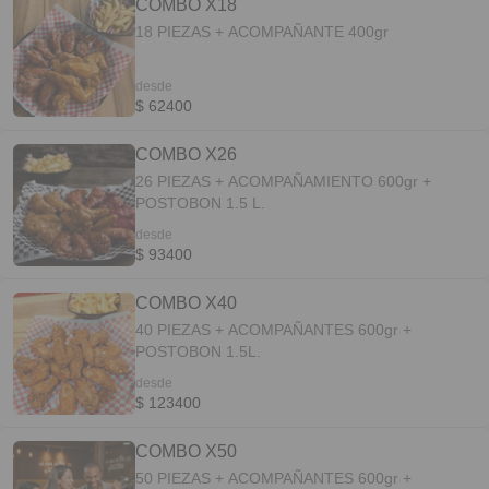
COMBO X18
18 PIEZAS + ACOMPAÑANTE 400gr
desde
$ 62400
COMBO X26
26 PIEZAS + ACOMPAÑAMIENTO 600gr +
POSTOBON 1.5 L.
desde
$ 93400
COMBO X40
40 PIEZAS + ACOMPAÑANTES 600gr +
POSTOBON 1.5L.
desde
$ 123400
COMBO X50
50 PIEZAS + ACOMPAÑANTES 600gr +