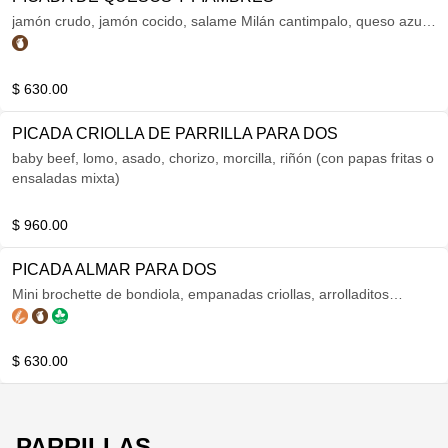
jamón crudo, jamón cocido, salame Milán cantimpalo, queso azul,
queso parmesano, burrata, mozzarella artesanal, aceitunas,
tomate cherry
$ 630.00
PICADA CRIOLLA DE PARRILLA PARA DOS
baby beef, lomo, asado, chorizo, morcilla, riñón (con papas fritas o
ensaladas mixta)
$ 960.00
PICADA ALMAR PARA DOS
Mini brochette de bondiola, empanadas criollas, arrolladitos
primavera, onion ring, bastones de mozzarella, finger de pollo,
escabeche de berenjena
$ 630.00
PARRILLAS