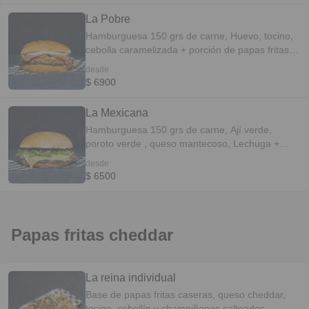
La Pobre
Hamburguesa 150 grs de carne, Huevo, tocino,
cebolla caramelizada + porción de papas fritas
caseras.
desde
$ 6900
La Mexicana
Hamburguesa 150 grs de carne, Ají verde,
poroto verde , queso mantecoso, Lechuga +
porción de papas fritas caseras.
desde
$ 6500
Papas fritas cheddar
La reina individual
Base de papas fritas caseras, queso cheddar,
tocino, cebollín y champiñones salteados.