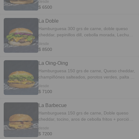
desde
$ 6500
La Doble
Hamburguesa 300 grs de carne, doble queso
cheddar, pepinillos dill, cebolla morada, Lechuga
+ porción de papas fritas caseras.
desde
$ 8500
La Oing-Oing
Hamburguesa 150 grs de carne, Queso cheddar,
champiñónes salteados, porotos verdes, palta +
porción de papas fritas caseras.
desde
$ 7100
La Barbecue
Hamburguesa 150 grs de carne, Doble queso
cheddar, tocino, aros de cebolla fritos + porción
de papas fritas caseras.
desde
$ 7200