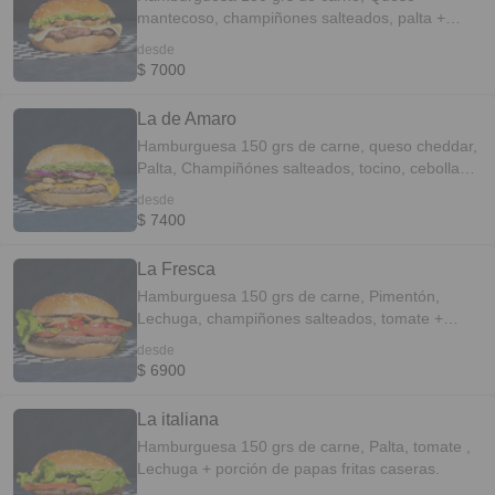
mantecoso, champiñones salteados, palta +
porción de papas fritas caseras.
desde
$ 7000
La de Amaro
Hamburguesa 150 grs de carne, queso cheddar,
Palta, Champiñónes salteados, tocino, cebolla
morada + porción de papas fritas caseras.
desde
$ 7400
La Fresca
Hamburguesa 150 grs de carne, Pimentón,
Lechuga, champiñones salteados, tomate +
porción de papas fritas caseras.
desde
$ 6900
La italiana
Hamburguesa 150 grs de carne, Palta, tomate ,
Lechuga + porción de papas fritas caseras.