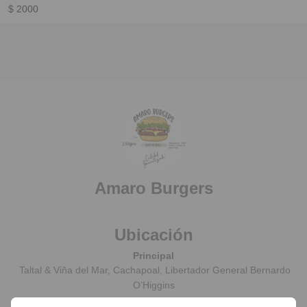
$ 2000
Amaro Burgers
Ubicación
Principal
Taltal & Viña del Mar, Cachapoal, Libertador General Bernardo
O’Higgins