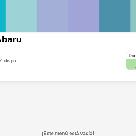
Abaru
Mall
Don
 Antioquia
¡Este menú está vacío!