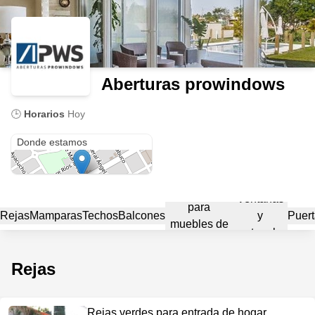
Aberturas prowindows
🕒
Horarios
Hoy
Gdor. Marcelino Ugarte 2305
Donde estamos
Cerramientos
Ventanas
para
Rejas
Mamparas
Techos
Balcones
y
Puer
muebles de
ventanales
guardado
Rejas
Rejas verdes para entrada de hogar