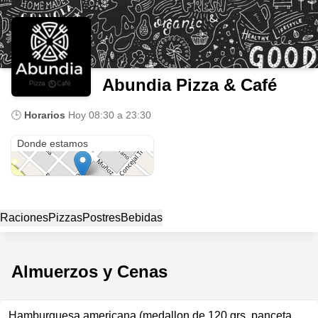
Abundia Pizza & Café
🕒
Horarios
Hoy
08:30 a 23:30
GON
Donde estamos
Raciones
Pizzas
Postres
Bebidas
Almuerzos y Cenas
Hamburguesa americana (medallon de 120 grs. panceta,