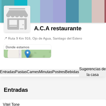
A.C.A restaurante
📍
Ruta 9 Km 916, Ojo de Agua, Santiago del Estero
Ruta 9 Km 916
Donde estamos
Sugerencias de
Entradas
Pastas
Carnes
Minutas
Postres
Bebidas
la casa
Entradas
Vitel Tone