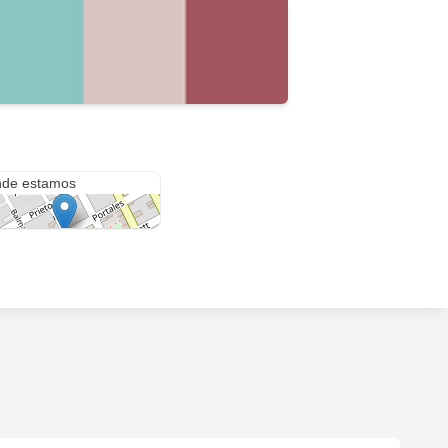
ales 587
de estamos