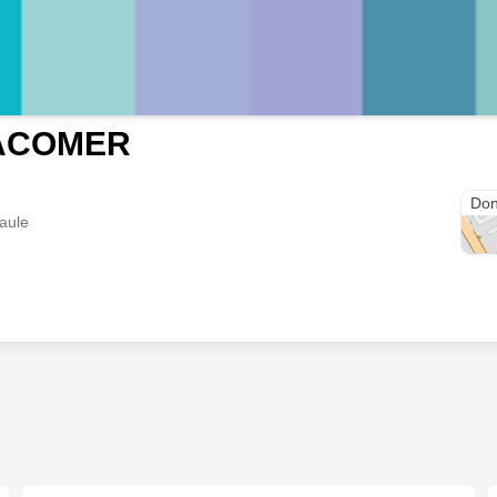
ACOMER
Port
Don
Maule