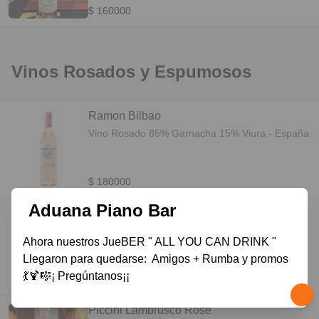
$ 160000
Vinos Rosados y Espumosos
Ramon Bilbao
Vino Rosado 85% Garnacha 15% Viura - España
$ 180000
Aduana Piano Bar
Chandon Extra Brut
Vino Espumoso 60% Chardonnay y Pinot Noir -
Ahora nuestros JueBER " ALL YOU CAN DRINK "  
Argentina
Llegaron para quedarse:  Amigos + Rumba y promos  
💃🍹🎼¡ Pregúntanos¡¡
$ 220000
Piccini Lambrusco Rose