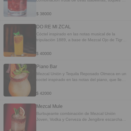
combinación frutal de uvas isabelinas, toques de
frescura de la albahaca y un final burbujeante
con soda de toronja. PERFIL DEL SABOR:
$ 38000
Frutal-Aromático
DO RE MI ZCAL
Cóctel inspirado en las notas musical de la
tripulación 1889, a base de Mezcal Ojo de Tigre
y tequila olmeca reposado, zumo de maracuyá,
mix cítrico endulzado con una miel artesanal con
$ 40000
notas picantes. PERFIL DEL SABOR: Cítricos-
Especiado
Piano Bar
Mezcal Unión y Tequila Reposado Olmeca en un
coctel inspirado en las notas del piano, que lleva
un cordial de mango y tamarindo, con notas
cítricas, escarchado con chamoy y tajín. PERFIL
$ 42000
DEL SABOR: Frutal-Especiado
Mezcal Mule
Burbujeante combinación de Mezcal Unión
Joven, Vodka y Cerveza de Jengibre escarchado
con Chamoy Mexicano y Tajín. PERFIL DEL