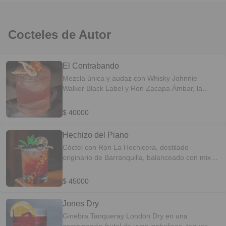
Cocteles de Autor
El Contrabando
Mezcla única y audaz con Whisky Johnnie
Walker Black Label y Ron Zacapa Ámbar, la
complejidad del Vermouth Fierro y finalizado con
notas a vainilla. Perfil Del Sabor: Amaderado-
$ 40000
Especiado
Hechizo del Piano
Cóctel con Ron La Hechicera, destilado
originario de Barranquilla, balanceado con mix
cítrico, con un cordial de mango tamarindo
finalizado con una infusión de corozo y flor de
$ 45000
Jamaica. Perfil Del Sabor-Frutal-Especiado
Jones Dry
Ginebra Tanqueray London Dry en una