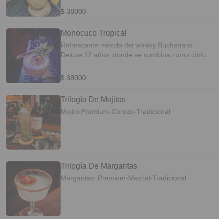
bosque y unas sutil notas amaderada. PERFIL
$ 38000
DEL SABOR: Frutal y Refrescantes.
Monocuco Tropical
Refrescante mezcla del whisky Buchanans
Deluxe 12 años, donde se combina zumo cítrico
con principal protagonista el lulo más licor de
tamarindo que aporta un sutil dulzor coronado
$ 38000
con la frescura de la hierbabuena. PERFIL DEL
SABOR: Frutal /Aromático.
Trilogía De Mojitos
Mojito:Premium-Corozo-Tradicional
Trilogía De Margaritas
Margaritas: Premium-Mezcal-Tradicional