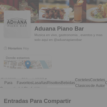
Aduana Piano Bar
Musica en vivo, gastronomia , eventos y mas
solo aqui en @aduanapianobar
🕒
Horarios
Hoy
Via 40 N. 36-135 colombia
Donde estamos
Entradas
Los
Pastas y
Cocteles
Cocteles
Para
Favoritos
Lasañas
Risottos
Bebidas
Clasicos
de Autor
Compartir
del Chef
al Horno
Entradas Para Compartir