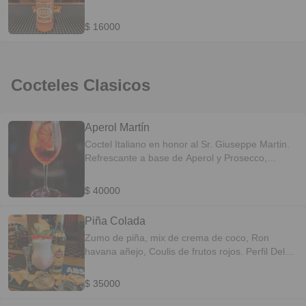
$ 16000
Cocteles Clasicos
Aperol Martín
Coctel Italiano en honor al Sr. Giuseppe Martin.
Refrescante a base de Aperol y Prosecco,
aromatizado con perfume de naranja. PERFIL
DEL SABOR: Refrescante-Herbal
$ 40000
Piña Colada
Zumo de piña, mix de crema de coco, Ron
havana añejo, Coulis de frutos rojos. Perfil Del
Sabor-Cremoso-Aterciopelado
$ 35000