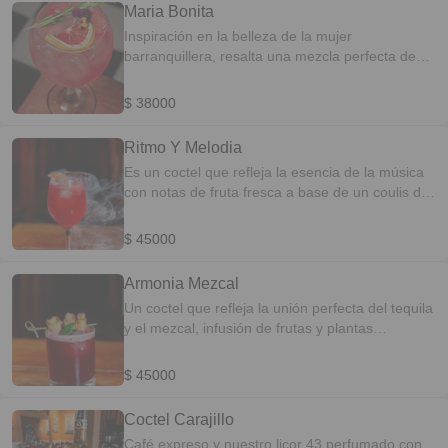
Maria Bonita
Inspiración en la belleza de la mujer
barranquillera, resalta una mezcla perfecta de
Ginebra Gordon´s, la efervescencia de la soda
de toronja y perfumes cítricos. PERFIL DEL
$ 38000
SABOR: Cítricos-Refrescante
Ritmo Y Melodia
Es un coctel que refleja la esencia de la música
con notas de fruta fresca a base de un coulis de
frambuesa, glenlivet founder, vermut fierro
majado con hojas de hierbabuena, mix cítricos
$ 45000
atrapados en burbujas de vino prosecco con
aroma amaderado. Perfil Del Sabor: Frutal-
Armonia Mezcal
Refrescante
Un coctel que refleja la unión perfecta del tequila
y el mezcal, infusión de frutas y plantas
caribeñas como el corozo, flor de jamaica, notas
amaderada, zumo de mandarina, sal, tajín
$ 45000
finalizado con rosas de mango verde.
Coctel Carajillo
Café expreso y nuestro licor 43 perfumado con