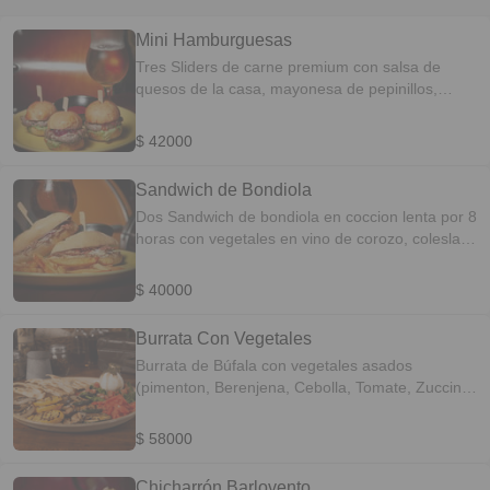
Mini Hamburguesas
Tres Sliders de carne premium con salsa de
quesos de la casa, mayonesa de pepinillos,
confitura de cebolla o de pimenton,
Acompañadas de Papitas a la Francesa
$ 42000
Sandwich de Bondiola
Dos Sandwich de bondiola en coccion lenta por 8
horas con vegetales en vino de corozo, coleslaw,
acompañado de papitas a la francesa .
$ 40000
Burrata Con Vegetales
Burrata de Búfala con vegetales asados
(pimenton, Berenjena, Cebolla, Tomate, Zuccini
amarillo y Verde)
$ 58000
Chicharrón Barlovento