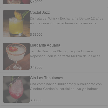
SABOR: Especiado-Aromático
$ 40000
Coctel Jazz
Disfruta del Whisky Buchanan´s Deluxe 12 años
en una creación perfectamente balanceada,
acompañada de notas frutal a piña y miel. Perfil
Del Sabor: Frutal-Refrescante
$ 38000
Margarita Aduana
Tequila Don Julio Blanco, Tequila Olmeca
Reposado, con la perfecta Mezcla de los aceites
cítricos, escarchado con chamoy y Tajín. PERFIL
DEL SABOR: Citrico-Herbal
$ 42000
Gin Las Tripulantes
Una combinación indulgente y burbujeante con
Ginebra Gordon´s, cordial de uva y albahaca,
balanceado con mix cítricos y finalizado con
hierbas aromática a romero. PERFIL DEL
$ 38000
SABOR: Refrescante-Frutal