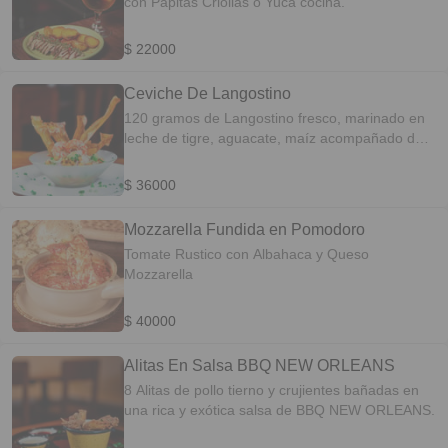
con Papitas Criollas o Yuca cocina.
$ 22000
Ceviche De Langostino
120 gramos de Langostino fresco, marinado en
leche de tigre, aguacate, maíz acompañado de
chip de plátano.
$ 36000
Mozzarella Fundida en Pomodoro
Tomate Rustico con Albahaca y Queso
Mozzarella
$ 40000
Alitas En Salsa BBQ NEW ORLEANS
8 Alitas de pollo tierno y crujientes bañadas en
una rica y exótica salsa de BBQ NEW ORLEANS.