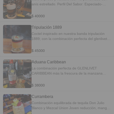
anís estrellado. Perfil Del Sabor: Especiado-
Aromático
$ 40000
Tripulación 1889
Coctel inspirado en nuestra banda tripulación
1889; con la combinación perfecta del glenlivet
founder del año 1824 maceración de manzana
verde infusión con banano notas citricas, vermut
$ 45000
fierro finalizado como un flotante de vino tinto
carmenere. Perfil Del Sabor: Cítricos-Frutal
Aduana Caribbean
La combinación perfecta de GLENLIVET
CARIBBEAN más la frescura de la manzana
verde , con notas cítricas y tropicales, finalizada
con vermut fierro para realzar las notas a
$ 38000
maderadas y especies dulces. PERFIL DEL
SABOR: Frutal-Aromático
Currambera
Combinación equilibrada de tequila Don Julio
Blanco y Mezcal Union Joven reducción, mango
biché, mix cítricos, con una capa de frutos del