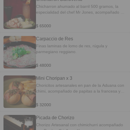
Chicharron ahumado al barril 500 gramos, la
especialidad del chef Mr Jones, acompañado de
Yuca cocina y sour cream.
$ 65000
Carpaccio de Res
Finas laminas de lomo de res, rúgula y
parmegiano reggiano.
$ 48000
Mini Choripan x 3
Choricitos artesanales en pan de la Aduana con
chimi, acompañado de papitas a la francesa y
salsa tomate.
$ 32000
Picada de Chorizo
Chorizo Artesanal con chimichurri acompañado