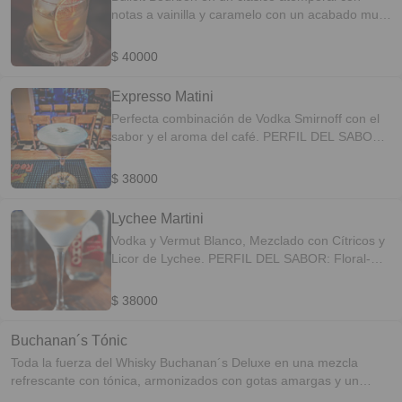
notas a vainilla y caramelo con un acabado muy
refinado. PERFIL DEL SABOR: Aromático-
Amaderado
$ 40000
Expresso Matini
Perfecta combinación de Vodka Smirnoff con el
sabor y el aroma del café. PERFIL DEL SABOR:
Aromático-Cremoso
$ 38000
Lychee Martini
Vodka y Vermut Blanco, Mezclado con Cítricos y
Licor de Lychee. PERFIL DEL SABOR: Floral-
Cítrico
$ 38000
Buchanan´s Tónic
Toda la fuerza del Whisky Buchanan´s Deluxe en una mezcla
refrescante con tónica, armonizados con gotas amargas y un
deshidratado de toronja. PERFIL DEL SABOR: