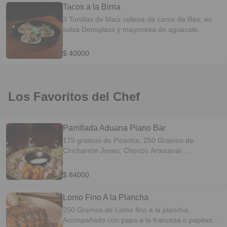
Tacos a la Birria
3 Tortillas de Maíz rellena de carne de Res, en
salsa Demiglass y mayonesa de aguacate.
$ 40000
Los Favoritos del Chef
Parrillada Aduana Piano Bar
175 gramos de Picanha, 250 Gramos de
Chicharrón Jones, Chorizo Artesanal,
Acompañado de Yuca cocida y papitas Amarillas
criollas, con chimichurri y suero.
$ 84000
Lomo Fino A la Plancha
250 Gramos de Lomo fino a la plancha,
Acompañado con papa a la francesa o papitas