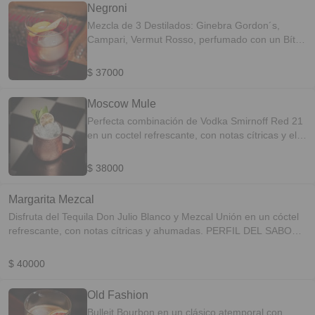
Negroni
Mezcla de 3 Destilados: Ginebra Gordon´s,
Campari, Vermut Rosso, perfumado con un Bíter
de Cereza y limón deshidratado. Perfil Del
Sabor: Herbal-Aromático
$ 37000
Moscow Mule
Perfecta combinación de Vodka Smirnoff Red 21
en un coctel refrescante, con notas cítricas y el
sabor vibrante del jengibre. PERFIL DEL
SABOR: Cítricos-Especiado
$ 38000
Margarita Mezcal
Disfruta del Tequila Don Julio Blanco y Mezcal Unión en un cóctel
refrescante, con notas cítricas y ahumadas. PERFIL DEL SABOR:
Refrescante-Especiado
$ 40000
Old Fashion
Bulleit Bourbon en un clásico atemporal con