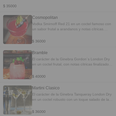
Resfrescante/Especiado
$ 35000
Cosmopolitan
Vodka Smirnoff Red 21 en un coctel famoso con
un sabor frutal a arandanos y notas cítricas.
PERFIL DEL SABOR: Cítricos-Afrutado
$ 36000
Bramble
El carácter de la Ginebra Gordon´s London Dry
en un coctel frutal, con notas cítricas finalizado
con un coulish de frutos rojos y un final fresco
herbal. PERFIL DEL SABOR: Frutal-Aromático
$ 40000
Martini Clasico
El carácter de la Ginebra Tanqueray London Dry
en un coctel robusto con un toque salado de las
aceitunas verdes. PERFIL DEL SABOR: Clásico-
Botánico
$ 36000