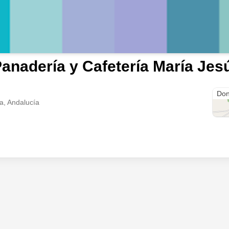
anadería y Cafetería María Jes
Call
Don
ga, Andalucía