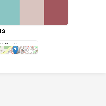
ús
e Carril, 17
de estamos