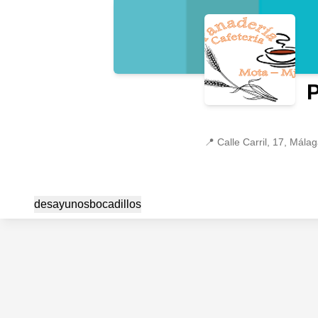
P
📍
Calle Carril, 17, Mála
desayunos
bocadillos