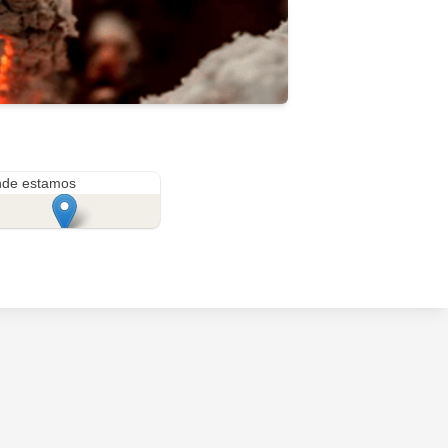
Calle los Fundadores - Entrada Club Grau - Codo del Pozuzo
de estamos