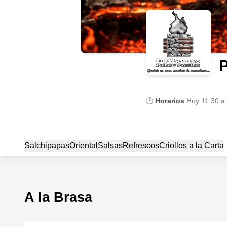
P
🕒
Horarios
Hoy
11:30 a
Salchipapas
Oriental
Salsas
Refrescos
Criollos a la Carta
A la Brasa