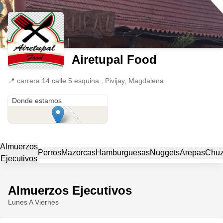
Airetupal Food
📍
carrera 14 calle 5 esquina , Pivijay, Magdalena
carrera 14 calle 5 esquina
Donde estamos
Almuerzos
Perros
Mazorcas
Hamburguesas
Nuggets
Arepas
Chu
Ejecutivos
Almuerzos Ejecutivos
Lunes A Viernes