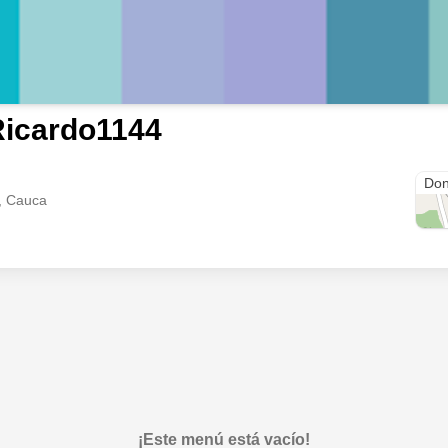
Ricardo1144
Aja
Don
, Cauca
¡Este menú está vacío!