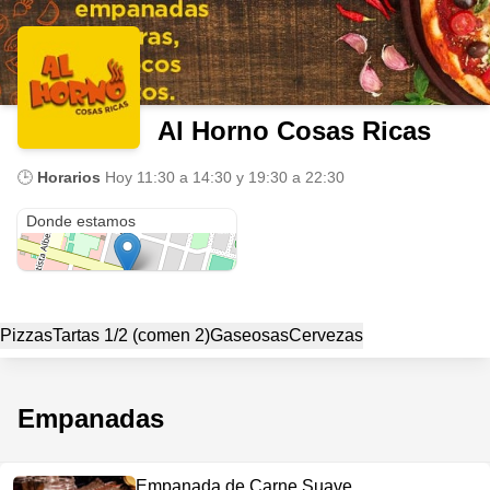
Al Horno Cosas Ricas
🕒
Horarios
Hoy
11:30 a 14:30 y 19:30 a 22:30
Av. los Colonizadores 906
Donde estamos
Pizzas
Tartas 1/2 (comen 2)
Gaseosas
Cervezas
Empanadas
Empanada de Carne Suave