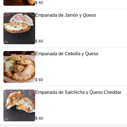
$ 60
Empanada de Jamón y Queso
$ 60
Empanada de Cebolla y Queso
$ 60
Empanada de Salchicha y Queso Cheddar
$ 60