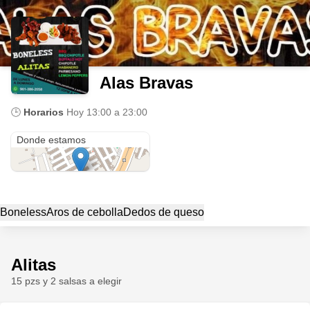
Alas Bravas
🕒
Horarios
Hoy
13:00 a 23:00
Ladera de la Loma
Donde estamos
Boneless
Aros de cebolla
Dedos de queso
Alitas
15 pzs y 2 salsas a elegir