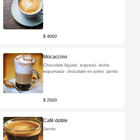
$ 4000
Mocaccino
Chocolate liquido- expresó- leche
espumada- chocolate en polvo. jarrito
$ 2500
Café doble
Jarrito