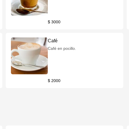
$ 3000
Café
Café en pocillo.
$ 2000