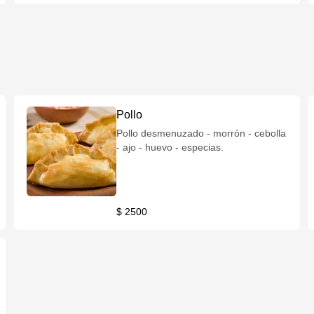
Pollo
Pollo desmenuzado - morrón - cebolla
- ajo - huevo - especias.
$ 2500