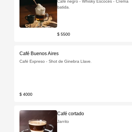
Café negro - Whisky Escocés - Crema
batida.
$ 5500
Café Buenos Aires
Café Expreso - Shot de Ginebra Llave.
$ 4000
Café cortado
Jarrito