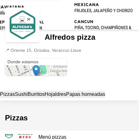
Alfredos pizza
📍
Oriente 15, Orizaba, Veracruz-Llave
Oriente 15
Donde estamos
Pizzas
Sushi
Burritos
Hojaldres
Papas horneadas
Pizzas
Menú pizzas