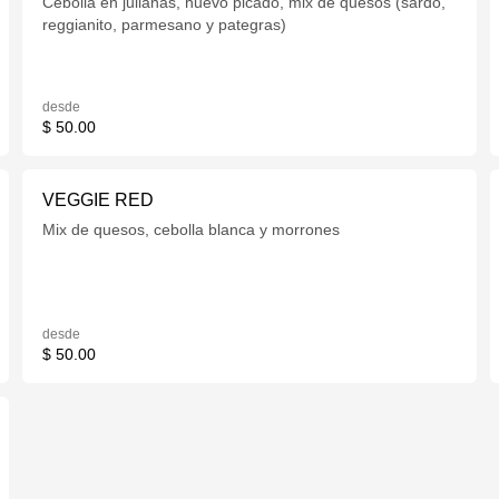
Cebolla en julianas, huevo picado, mix de quesos (sardo,
reggianito, parmesano y pategras)
desde
$ 50.00
VEGGIE RED
Mix de quesos, cebolla blanca y morrones
desde
$ 50.00