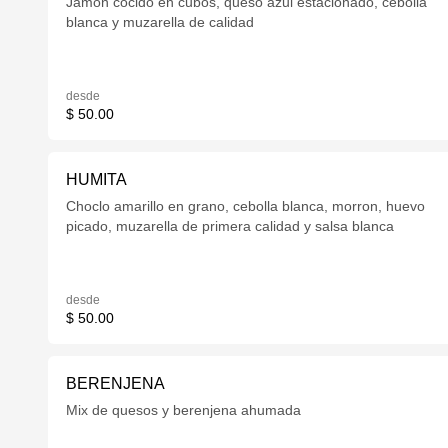
Jamón cocido en cubos, queso azul estacionado, cebolla
blanca y muzarella de calidad
desde
$ 50.00
HUMITA
Choclo amarillo en grano, cebolla blanca, morron, huevo
picado, muzarella de primera calidad y salsa blanca
desde
$ 50.00
BERENJENA
Mix de quesos y berenjena ahumada