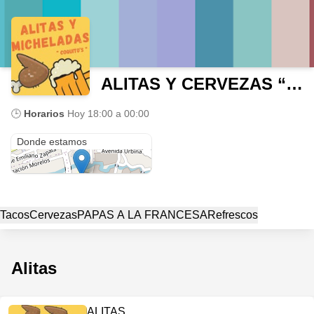
ALITAS Y CERVEZAS “ COQUITO’S “
🕒
Horarios
Hoy
18:00 a 00:00
Escuela Artes y oficios Na
Donde estamos
Tacos
Cervezas
PAPAS A LA FRANCESA
Refrescos
Alitas
ALITAS