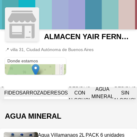
ALMACEN YAIR FERNANDO
📍
villa 31, Ciudad Autónoma de Buenos Aires
villa 31
Donde estamos
OS
BEBIDAS
BEBIDAS
AGUA
FIDEOS
ARROZ
ADERESOS
CON
SIN
MINERAL
A
ALCOHOL
ALCOHOL
AGUA MINERAL
Agua Villamanaos 2L PACK 6 unidades