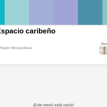
spacio caribeño
Last
Don
 Región Metropolitana
¡Este menú está vacío!