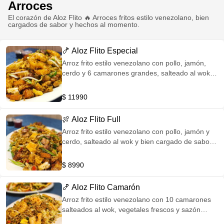
Arroces
El corazón de Aloz Flito 🔥 Arroces fritos estilo venezolano, bien
cargados de sabor y hechos al momento.
🍤 Aloz Flito Especial
Arroz frito estilo venezolano con pollo, jamón,
cerdo y 6 camarones grandes, salteado al wok y
bien cargado de sabor. El más completo del
menú.
$ 11990
🍖 Aloz Flito Full
Arroz frito estilo venezolano con pollo, jamón y
cerdo, salteado al wok y bien cargado de sabor.
Más proteína, más contundente.
$ 8990
🍤 Aloz Flito Camarón
Arroz frito estilo venezolano con 10 camarones
salteados al wok, vegetales frescos y sazón
intensa.