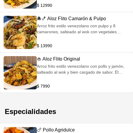
$ 12990
🐙🍤 Aloz Flito Camarón & Pulpo
Arroz frito estilo venezolano con pulpo y 8
camarones, salteado al wok con vegetales
frescos y nuestra sazón.
$ 13990
🍚 Aloz Flito Original
Arroz frito estilo venezolano con pollo y jamón,
salteado al wok y bien cargado de sabor. El
favorito de siempre.
$ 7990
Especialidades
🍗 Pollo Agridulce