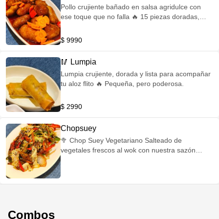
Pollo crujiente bañado en salsa agridulce con
ese toque que no falla 🔥 15 piezas doradas,
jugosas y listas para romperla.
$ 9990
🥢 Lumpia
Lumpia crujiente, dorada y lista para acompañar
tu aloz flito 🔥 Pequeña, pero poderosa.
$ 2990
Chopsuey
🥦 Chop Suey Vegetariano Salteado de
vegetales frescos al wok con nuestra sazón
especial. Ligero, sabroso y lleno de textura.
⸻ 🍗🥓 Chop Suey Pollo & Jamón Salteado
al wok con pollo y jamón, acompañado de
vegetales frescos y sazón intensa. Balance
perfecto de sabor. ⸻ 🍤🍗🥓 Chop Suey
Especial Salteado al wok con pollo, jamón y
Combos
camarones, mezclado con vegetales frescos y