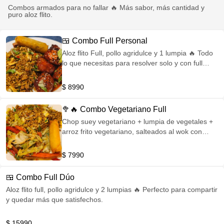
Combos armados para no fallar 🔥 Más sabor, más cantidad y
nuestra sazón. Más completo y contundente
puro aloz flito.
🍱 Combo Full Personal
Aloz flito Full, pollo agridulce y 1 lumpia 🔥 Todo
lo que necesitas para resolver solo y con full
sabor.
$ 8990
🥦🔥 Combo Vegetariano Full
Chop suey vegetariano + lumpia de vegetales +
arroz frito vegetariano, salteados al wok con
vegetales frescos y sazón intensa. Ligero,
sabroso y contundente.
$ 7990
🍱 Combo Full Dúo
Aloz flito full, pollo agridulce y 2 lumpias 🔥 Perfecto para compartir
y quedar más que satisfechos.
$ 15990