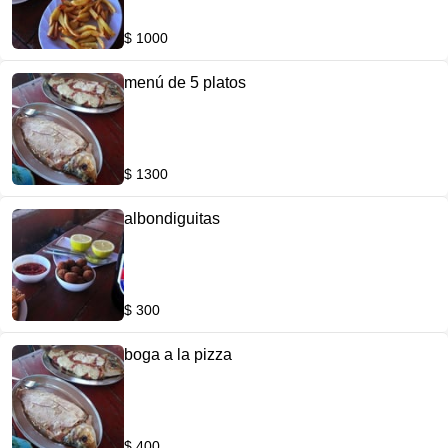
$ 1000
menú de 5 platos
$ 1300
albondiguitas
$ 300
boga a la pizza
$ 400