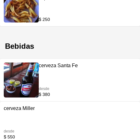
$ 250
Bebidas
cerveza Santa Fe
desde
$ 380
cerveza Miller
desde
$ 550