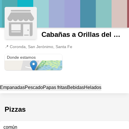
Cabañas a Orillas del Río Coronda
📍
Coronda, San Jerónimo, Santa Fe
Coronda
Donde estamos
Empanadas
Pescado
Papas fritas
Bebidas
Helados
Pizzas
común