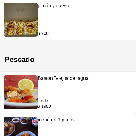
jamón y queso
$ 900
Pescado
Bastón "viejita del agua"
desde
$ 1950
menú de 3 platos