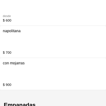
desde
$ 600
napolitana
$ 700
con mojarras
$ 900
Empanadas