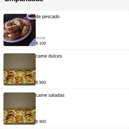
de pescado
desde
$ 100
carne dulces
$ 900
carne saladas
$ 900