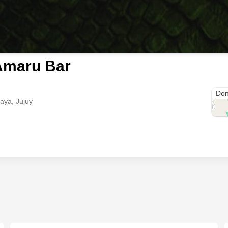
Amaru Bar
Pan
Don
aya, Jujuy