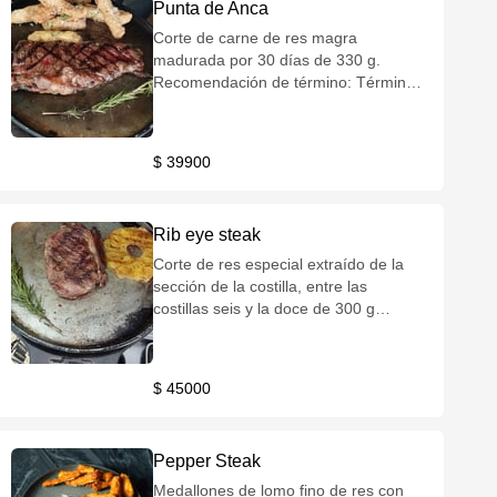
Punta de Anca
Corte de carne de res magra
madurada por 30 días de 330 g.
Recomendación de término: Término
medio o termino 3/4. Incluye un
acompañamiento de su elección,
salsa de la casa y/o chimichurri.
$ 39900
Rib eye steak
Corte de res especial extraído de la
sección de la costilla, entre las
costillas seis y la doce de 300 g
madurado por 30 días.
Recomendación de término: Término
medio o termino 3/4. Incluye un
$ 45000
acompañamiento de su elección,
salsa de la casa y/o chimichurri.
Pepper Steak
Medallones de lomo fino de res con