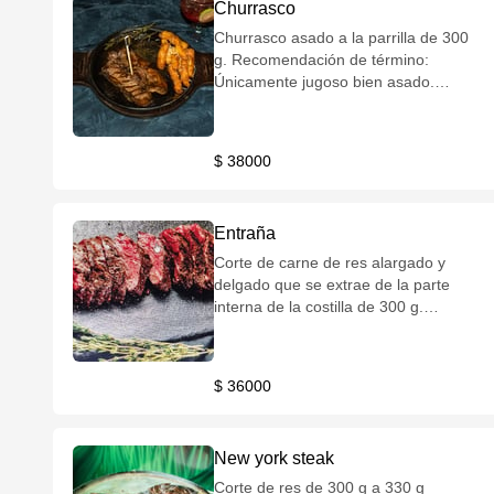
Churrasco
Churrasco asado a la parrilla de 300
g. Recomendación de término:
Únicamente jugoso bien asado.
Incluye un acompañamiento de su
elección, salsa de la casa y/o
chimichurri.
$ 38000
Entraña
Corte de carne de res alargado y
delgado que se extrae de la parte
interna de la costilla de 300 g.
Recomendación de término:
Únicamente jugoso bien asado.
Incluye un acompañamiento de su
$ 36000
elección, salsa de la casa y/o
chimichurri.
New york steak
Corte de res de 300 g a 330 g