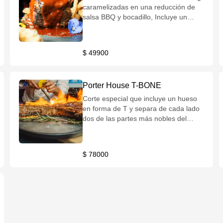
caramelizadas en una reducción de
salsa BBQ y bocadillo, Incluye un
acompañamiento de su elección,
salsa de la casa y/o chimichurri.
$ 49900
Porter House T-BONE
Corte especial que incluye un hueso
en forma de T y separa de cada lado
dos de las partes más nobles del
animal, el bife angosto y el lomo de
un peso total de 500 g. Flameado en
whisky para una experiencia
$ 78000
gastronómica de especialidad.
Recomendación de término: Término
medio. Incluye un acompañamiento
de su elección, salsa de la casa y/o
chimichurri