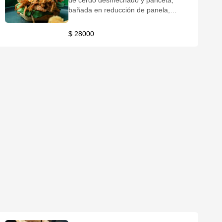
de cerdo desmechado y panceta,
bañada en reducción de panela,
vegetales, queso chédar, papas a
elección .
$ 28000