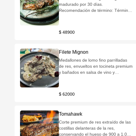
madurado por 30 días.
Recomendación de término: Término
medio o termino 3/4. Incluye un
acompañamiento de su elección,
salsa de la casa y/o chimichurri.
$ 48900
Filete Mignon
Medallones de lomo fino parrilladas
de res, envueltos en tocineta premium
y bañados en salsa de vino y
champiñones. Incluye un
acompañamiento de su elección,
salsa de la casa y/o chimichurri.
$ 62000
Tomahawk
Corte premium de res extraído de las
costillas delanteras de la res,
conservando el hueso de 900 a 1.000