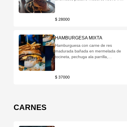
y papa a elección
$ 28000
HAMBURGESA MIXTA
Hamburguesa con carne de res
madurada bañada en mermelada de
tocineta, pechuga ala parrilla,
vegetales, papas a elección
$ 37000
CARNES