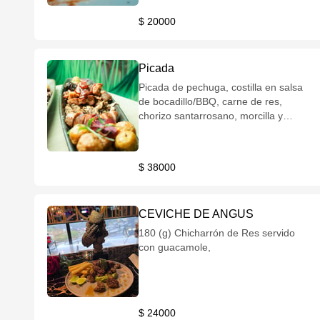
$ 20000
Picada
Picada de pechuga, costilla en salsa
de bocadillo/BBQ, carne de res,
chorizo santarrosano, morcilla y
papas criollas.
$ 38000
CEVICHE DE ANGUS
180 (g) Chicharrón de Res servido
con guacamole,
$ 24000