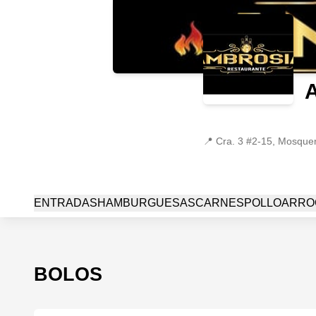
📍
Cra. 3 #2-15, Mosque
ENTRADAS
HAMBURGUESAS
CARNES
POLLO
ARRO
BOLOS