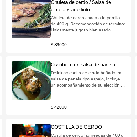
Chuleta de cerdo / Salsa de
ciruela y vino tinto
Chuleta de cerdo asada a la parrilla
de 400 g. Recomendación de término:
Únicamente jugoso bien asado.
Incluye un acompañamiento de su
elección, salsa de la casa y/o
$ 39000
chimichurri.
Ossobuco en salsa de panela
Delicioso codito de cerdo bañado en
salsa de panela tipo espejo, Incluye
un acompañamiento de su elección,
salsa de la casa y/o chimichurri.
$ 42000
COSTILLA DE CERDO
Costilla de cerdo horneadas de 400 g