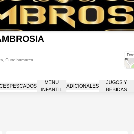
AMBROSIA
Cra.
Don
ra, Cundinamarca
MENU
JUGOS Y
CES
PESCADOS
ADICIONALES
INFANTIL
BEBIDAS