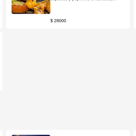
vegetales, salsa de la casa y un baño
de queso chédar y papas a elección
$ 28000