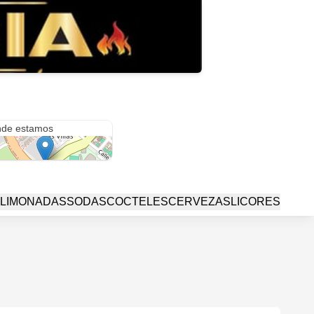
 3 #2-15
de estamos
LIMONADAS
SODAS
COCTELES
CERVEZAS
LICORES