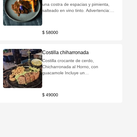
una costra de espacias y pimienta,
salteado en vino tinto. Advertencia:
Plato picante Incluye un
acompañamiento de su elección,
salsa de la casa y/o chimichurri.
$ 58000
Costilla chiharronada
Costilla crocante de cerdo,
Chicharronada al Horno, con
guacamole Incluye un
acompañamiento de su elección,
salsa de la casa y/o chimichurri.
$ 49000