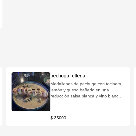
pechuga rellena
Medallones de pechuga con tocineta,
jamón y queso bañado en una
reducción salsa blanca y vino blanco,
Incluye un acompañamiento de su
elección, salsa de la casa y/o
chimichurri.
$ 35000