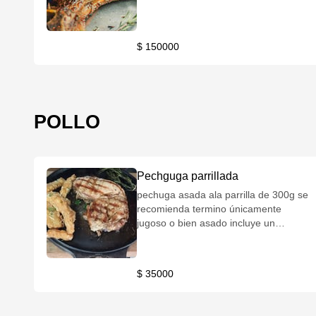
gramos. Flameado en whisky para
una experiencia gastronómica de
especialidad. Recomendación de
$ 150000
término: Término medio. Incluye un
acompañamiento de su elección,
salsa de la casa y/o chimichurri.
POLLO
Pechguga parrillada
pechuga asada ala parrilla de 300g se
recomienda termino únicamente
jugoso o bien asado incluye un
acompañamiento a su elección, salsa
de la casa Y/O chimichurri
$ 35000