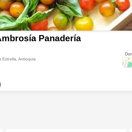
Ambrosía Panadería
Cra.
Don
 Estrella, Antioquia
l