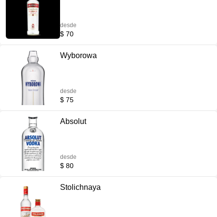
desde
$ 70
Wyborowa
desde
$ 75
Absolut
desde
$ 80
Stolichnaya