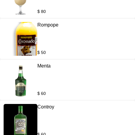
$ 80
Rompope
$ 50
Menta
$ 60
Controy
$ 60