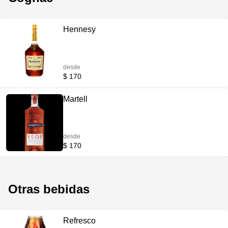
Hennesy
desde
$ 170
Martell
desde
$ 170
Otras bebidas
Refresco