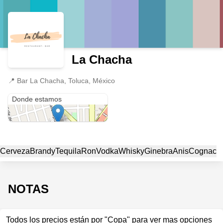
La Chacha
📍
Bar La Chacha, Toluca, México
Bar La Chacha
Donde estamos
Cerveza
Brandy
Tequila
Ron
Vodka
Whisky
Ginebra
Anis
Cognac
NOTAS
Todos los precios están por "Copa" para ver mas opciones