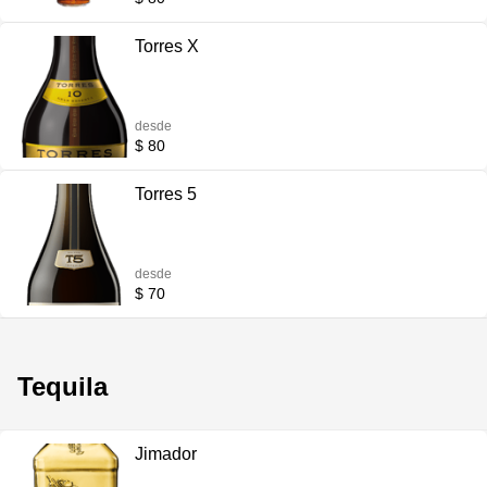
Torres X
desde
$ 80
Torres 5
desde
$ 70
Tequila
Jimador