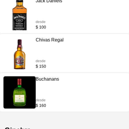
Jack Daniels
desde
$ 100
Chivas Regal
desde
$ 150
Buchanans
desde
$ 160