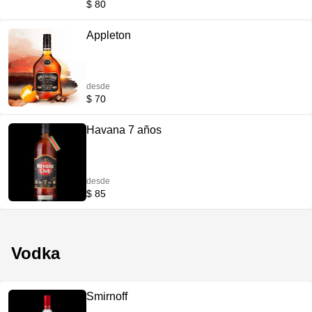
$ 80
Appleton
desde
$ 70
Havana 7 años
desde
$ 85
Vodka
Smirnoff