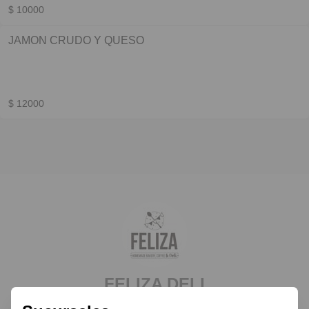
$ 10000
JAMON CRUDO Y QUESO
$ 12000
FELIZA DELI