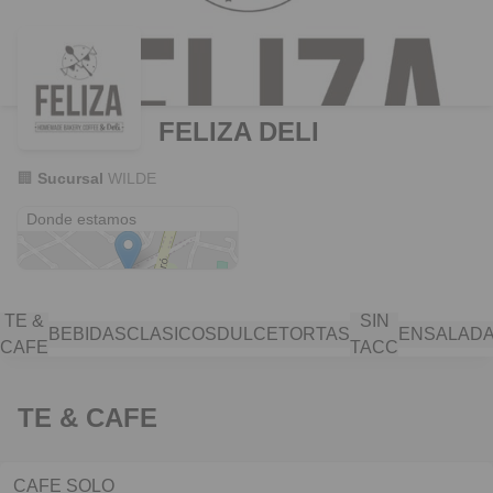
FELIZA DELI
🏢
Sucursal
WILDE
Eduardo Wilde 1302
Donde estamos
TE &
SIN
BEBIDAS
CLASICOS
DULCE
TORTAS
ENSALAD
CAFE
TACC
TE & CAFE
CAFE SOLO