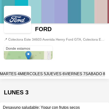
FORD
📍
Colectora Este 34603 Avenida Henry Ford GTA, Colectora Este Panamericana y, B1617 Gral. Pacheco, Buenos Aires
Colectora Este 34603 Avenida Henry Ford GTA, Colectora Este Panamericana y, B1617 Gral. Pacheco
Donde estamos
MARTES 4
MIERCOLES 5
JUEVES 6
VIERNES 7
SABADO 8
LUNES 3
Desayuno saludable: Yogur con frutos secos