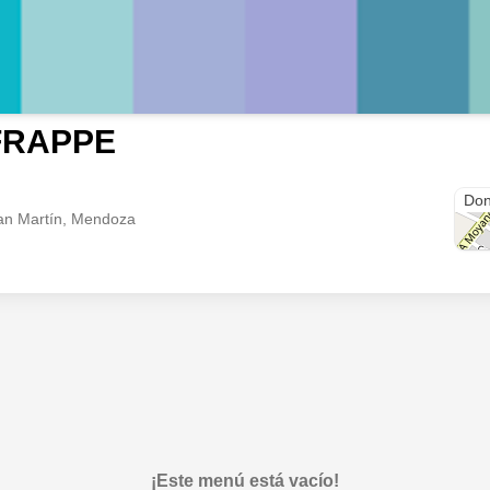
FRAPPE
Cue
Don
an Martín, Mendoza
¡Este menú está vacío!