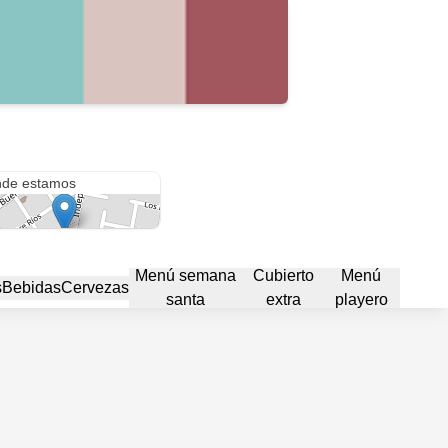
amar
de estamos
Menú semana
Cubierto
Menú
s
Bebidas
Cervezas
santa
extra
playero