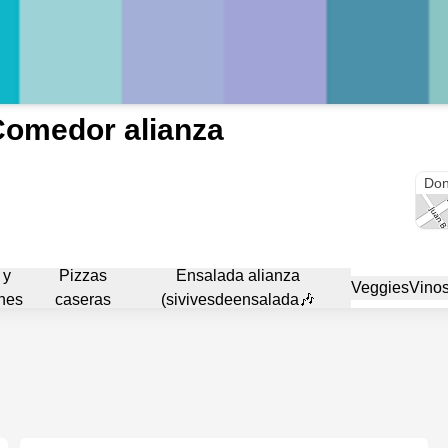
omedor alianza
Mir
Don
 y
Pizzas
Ensalada alianza
Veggies
Vino
hes
caseras
(sivivesdeensalada🎶