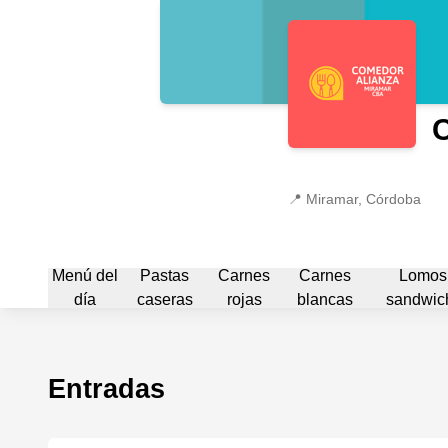
C
📍
Miramar, Córdoba
Menú del
Pastas
Carnes
Carnes
Lomos
día
caseras
rojas
blancas
sandwic
Entradas