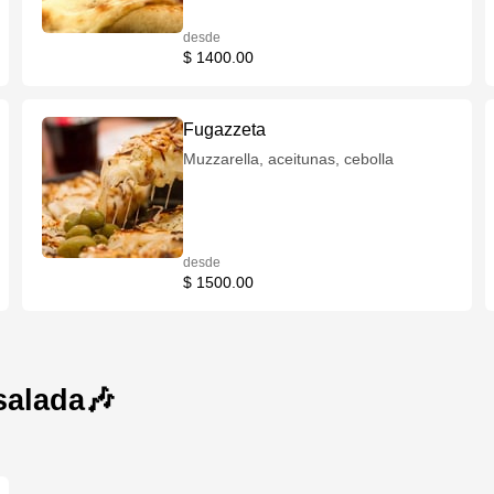
desde
$ 1400.00
Fugazzeta
Muzzarella, aceitunas, cebolla
desde
$ 1500.00
salada🎶