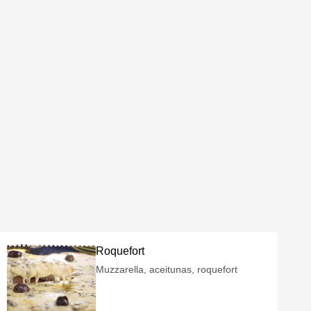
Roquefort
Muzzarella, aceitunas, roquefort