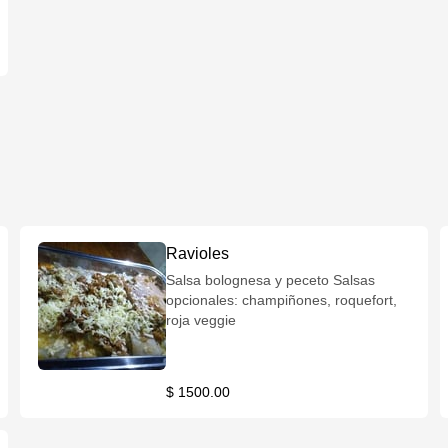
Ravioles
Salsa bolognesa y peceto Salsas
opcionales: champiñones, roquefort,
roja veggie
$ 1500.00