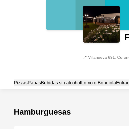
F
📍
Villanueva 691, Coron
Pizzas
Papas
Bebidas sin alcohol
Lomo o Bondiola
Entrad
Hamburguesas