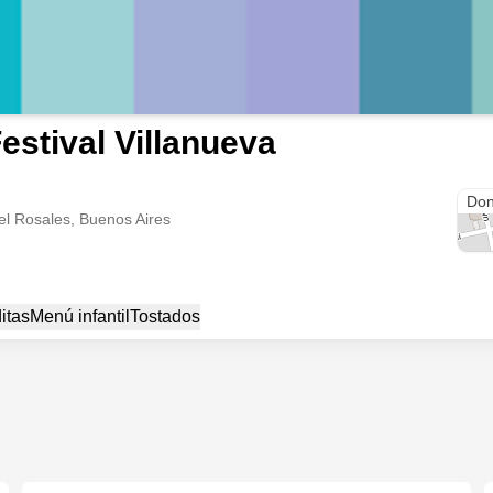
estival Villanueva
Vill
Don
el Rosales, Buenos Aires
itas
Menú infantil
Tostados