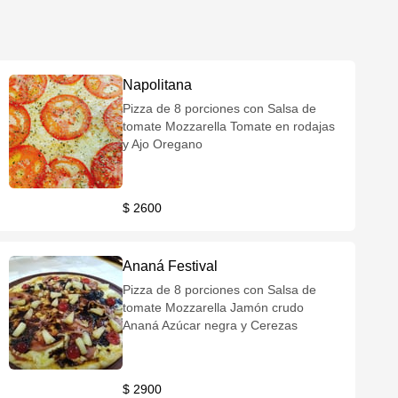
Napolitana
Pizza de 8 porciones con Salsa de
tomate Mozzarella Tomate en rodajas
y Ajo Oregano
$ 2600
Ananá Festival
Pizza de 8 porciones con Salsa de
tomate Mozzarella Jamón crudo
Ananá Azúcar negra y Cerezas
$ 2900