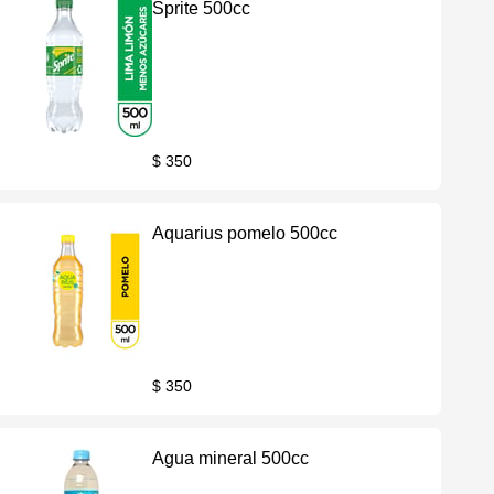
Sprite 500cc
$ 350
Aquarius pomelo 500cc
$ 350
Agua mineral 500cc