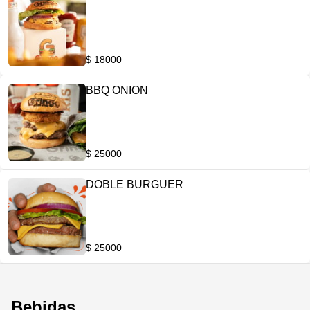
$ 18000
BBQ ONION
$ 25000
DOBLE BURGUER
$ 25000
Bebidas