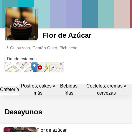
Flor de Azúcar
📍
Guipuzcoa, Cantón Quito, Pichincha
Guipuzcoa
Donde estamos
Postres, cakes y
Bebidas
Cócteles, cremas y
Cafetería
más
frías
cervezas
Desayunos
Flor de azúcar