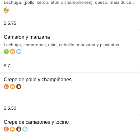
Lechuga, (pollo, cerdo, atún o champiñones), queso, maíz dulce,
cebolla, aceitunas, pimientos y pan tostado acompañados de
nuestra deliciosa vinagreta de mostaza y miel.
$ 5.75
Camarón y manzana
Lechuga, camarones, apio, cebollín, manzana y pimientos
acompañados de nuestra deliciosa mayonesa Flor de Azúcar.
$ 7
Crepe de pollo y champiñones
$ 5.50
Crepe de camarones y tocino