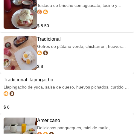
Tostada de brioche con aguacate, tocino y
huevos pichados cubierto con nuestra deliciosa
salsa blanca Incluye pan de la casa, mantequilla,
mermelada, jugo de fruta, porción de fruta y café
$ 8.50
filtrado.
Tradicional
Gofres de plátano verde, chicharrón, huevos
fritos y queso rallado. Incluye pan de la casa,
mantequilla, mermelada, jugo de fruta, fruta
picada y café filtrado.
$ 8
Tradicional llapingacho
Llapingacho de yuca, salsa de queso, huevos pichados, curtido de
tomate y cebolla. Incluye pan de la casa, mantequilla, mermelada,
jugo de fruta, porción de fruta y café filtrado.
$ 8
Americano
Deliciosos panqueques, miel de malle,
salchichas rancheras y huevos fritos. Incluye pan