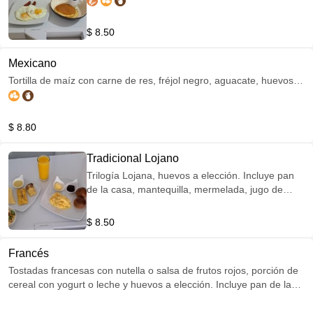
de la casa, mantequilla, mermelada, jugo de
fruta, porción de fruta y café filtrado.
$ 8.50
Mexicano
Tortilla de maíz con carne de res, fréjol negro, aguacate, huevos
fritos y queso rallado. Incluye pan de la casa, mantequilla,
mermelada, jugo de fruta, porción de fruta y café filtrado.
$ 8.80
Tradicional Lojano
Trilogía Lojana, huevos a elección. Incluye pan
de la casa, mantequilla, mermelada, jugo de
fruta, porción de fruta y café filtrado.
$ 8.50
Francés
Tostadas francesas con nutella o salsa de frutos rojos, porción de
cereal con yogurt o leche y huevos a elección. Incluye pan de la
casa, mantequilla, mermelada, jugo de fruta, porción de fruta y
café filtrado.