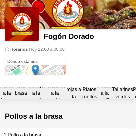
Fogón Dorado
🕒
Horarios
Hoy
12:00 a 00:00
Av Hoyos Rubio 498
Donde estamos
Pollo
Carnes
Pollos
a la
Conejo
Porciones
Pollos
rojas a
Platos
Tallarines
P
a la
brasa
a la
a la
a la
la
criollos
verdes
brasa
con
parrilla
parrilla
parrilla
parrilla
chaufa
Pollos a la brasa
1 Pollo a la brasa