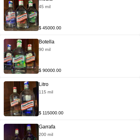
45 mil
$ 45000.00
Botella
90 mil
$ 90000.00
Litro
115 mil
$ 115000.00
Garrafa
200 mil