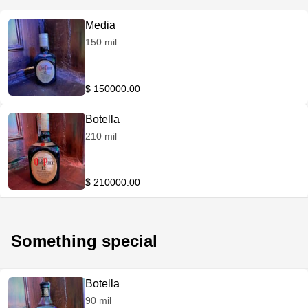
Media
150 mil
$ 150000.00
Botella
210 mil
$ 210000.00
Something special
Botella
90 mil