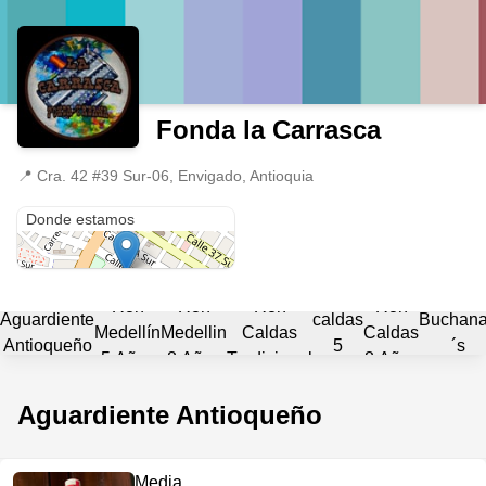
Fonda la Carrasca
📍
Cra. 42 #39 Sur-06, Envigado, Antioquia
Cra. 42 #39 Sur-06
Donde estamos
Ron
Ron
Ron
Ron
Ron
Aguardiente
caldas
Buchan
Medellín
Medellin
Caldas
Caldas
Antioqueño
5
´s
5 Años
8 Años
Tradicional
8 Años
Años
Aguardiente Antioqueño
Media