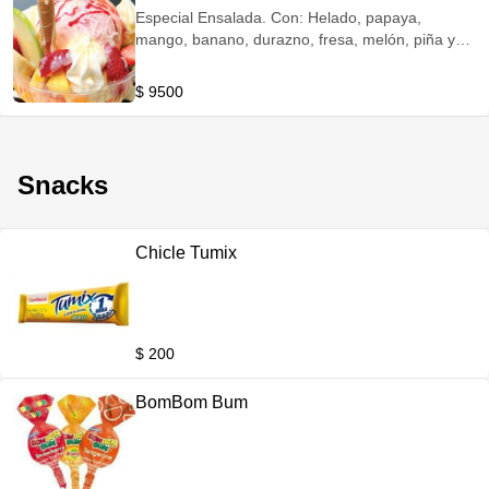
Especial Ensalada. Con: Helado, papaya,
mango, banano, durazno, fresa, melón, piña y
uvas. Opcional: queso y crema de leche.
$ 9500
Snacks
Chicle Tumix
$ 200
BomBom Bum