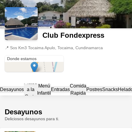
Club Fondexpress
📍
Sos Km3 Tocaima Apulo, Tocaima, Cundinamarca
Sos Km3 Tocaima Apulo
Donde estamos
Platos
Menú
Comida
Desayunos
a la
Entradas
Postres
Snacks
Helad
Infantil
Rapida
Carta
Desayunos
Deliciosos desayunos para ti.