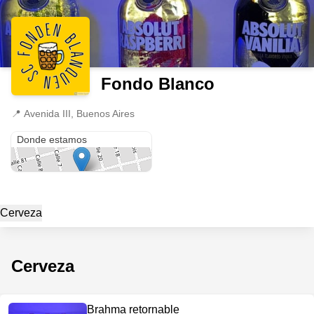
Fondo Blanco
📍
Avenida III, Buenos Aires
Avenida III
Donde estamos
Cerveza
Cerveza
Brahma retornable