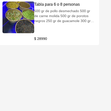
Tabla para 6 o 8 personas
500 gr de pollo desmechado 500 gr
de carne molida 500 gr de porotos
negros 250 gr de guacamole 300 gr
de pebre 16 tortillas de harina (fajitas)
$ 28990