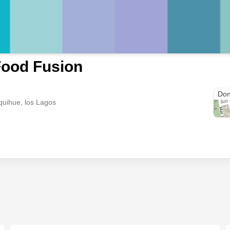
Food Fusion
Aníb
Don
quihue, los Lagos