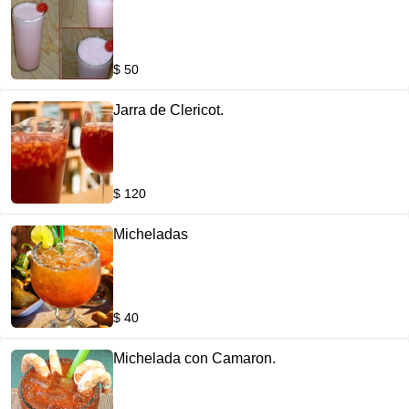
$ 50
Jarra de Clericot.
$ 120
Micheladas
$ 40
Michelada con Camaron.