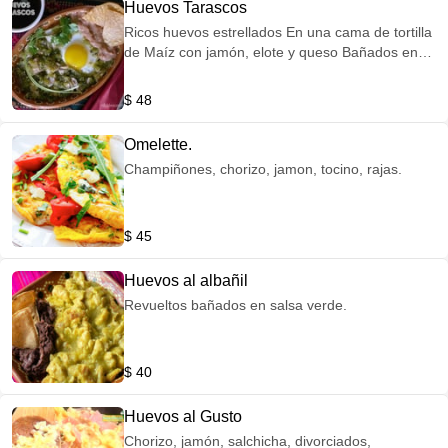
Huevos Tarascos
Ricos huevos estrellados En una cama de tortilla
de Maíz con jamón, elote y queso Bañados en
salsa verde.
$ 48
Omelette.
Champiñones, chorizo, jamon, tocino, rajas.
$ 45
Huevos al albañil
Revueltos bañados en salsa verde.
$ 40
Huevos al Gusto
Chorizo, jamón, salchicha, divorciados,