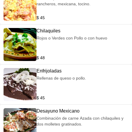
rancheros, mexicana, tocino.
$ 45
Chilaquiles
Rojos o Verdes con Pollo o con huevo
$ 48
Enfrijoladas
Rellenas de queso o pollo.
$ 45
Desayuno Mexicano
Combinación de carne Azada con chilaquiles y
dos molletes gratinados.