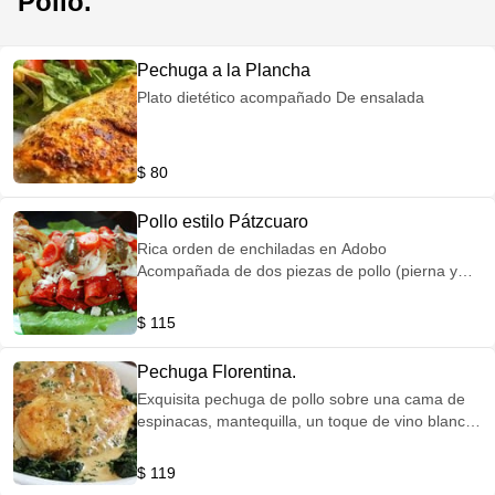
Pollo.
Pechuga a la Plancha
Plato dietético acompañado De ensalada
$ 80
Pollo estilo Pátzcuaro
Rica orden de enchiladas en Adobo
Acompañada de dos piezas de pollo (pierna y
muslo).
$ 115
Pechuga Florentina.
Exquisita pechuga de pollo sobre una cama de
espinacas, mantequilla, un toque de vino blanco,
bañada en crema y gratinada de queso Oaxaca.
Acompañada de verduras al vapor y arroz.
$ 119