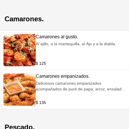
Camarones.
Camarones al gusto.
Al ajillo, a la mantequilla, al Ajo y a la diabla.
$ 125
Camarones empanizados.
Deliciosos camarones empanizados
acompañados de puré de papa, arroz, ensalada,
aguacate y aderezo de la casa
$ 135
Pescado.