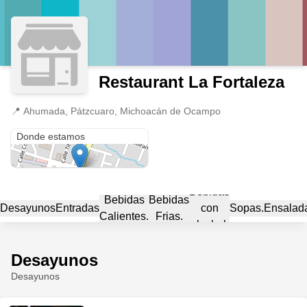
Restaurant La Fortaleza
📍
Ahumada, Pátzcuaro, Michoacán de Ocampo
Ahumada
Donde estamos
Bebidas
Bebidas
Bebidas
Desayunos
Entradas
con
Sopas.
Ensalad
Calientes.
Frias.
alcohol.
Desayunos
Desayunos