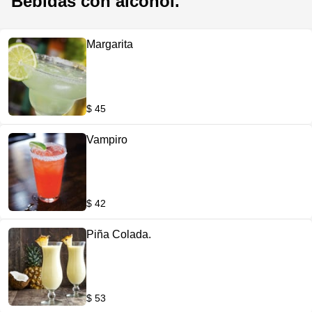
Bebidas con alcohol.
Margarita
$ 45
Vampiro
$ 42
Piña Colada.
$ 53