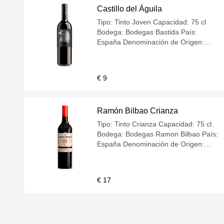
Castillo del Águila
Tipo: Tinto Joven Capacidad: 75 cl
Bodega: Bodegas Bastida País:
España Denominación de Origen:
Vinos de Murcia Variedad Uva: Varias
NOTA DE CATA Color: Color violáceo
Aroma: Frutos rojos Gusto: En boca
€ 9
agradable, ligero. MARIDAJE Marida
con cualquier tipo de comida. Carnes,
arroces, guisos, quesos, aperitivos,
Ramón Bilbao Crianza
pescados, verduras... INFORMACION
ADICIONAL Castillo del Águila es un
Tipo: Tinto Crianza Capacidad: 75 cl.
vino atractivo para cualquier comida.
Bodega: Bodegas Ramon Bilbao País:
España Denominación de Origen:
D.O.Ca Rioja Variedad Uva:
Tempranillo NOTA DE CATA Color: El
color es cereza con irisaciones rubí y
€ 17
de fondo intenso, con menisco rojo
subido, casi grana. Aroma: En nariz
manifiesta maderas nobles,
evidenciando el coco y la vainilla,