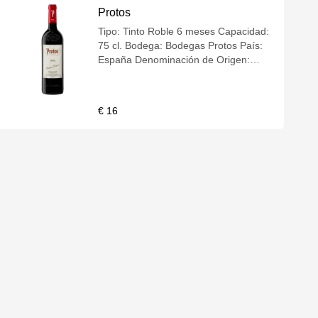
Protos
Tipo: Tinto Roble 6 meses Capacidad:
75 cl. Bodega: Bodegas Protos País:
España Denominación de Origen:
D.O. Ribera del Duero Variedad Uva:
Tempranillo. NOTA DE CATA Color:
Rojo cereza con ribete púrpura
€ 16
Aroma: Aroma franco e intensa,
donde destacan aromas de fruta roja
y negra acompañada con notas
especiadas y ligeros tostados Gusto:
Tiene buena estructura, frutal, fresco,
con paso goloso, equilibrado y con
taninos suaves muy agradables.
MARIDAJE Arroces y pasta, pollo y
aves, ternera, setas, embutidos,
carnes a la brasa, cordero, cerdo,
quesos semi curados. INFORMACION
ADICIONAL Coupage de diferentes
parcelas para lograr una expresión de
nuestros terruños en los vinos. ●
Viñedos de unos 25 años.